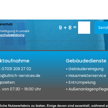
enschutz
=
9 + 8
Send
inwilligung in unsere
schutzerklärung
aktaufnahme
Gebäudedienste
:
07031 209 27 02
»
Gebäudereinigung
nfo@ullrich-services.de
»
Hausmeisterservice
szeiten:
»
Entrümpelung
. von 07:30 – 16:00 Uhr
»
Außenanlagenpfleg
he Nutzererlebnis zu bieten. Einige davon sind essentiell, während a