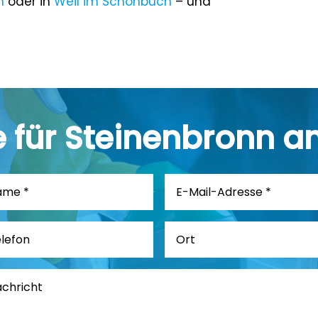
h
oder in
Weil im Schönbuch
– und
e für Steinenbronn a