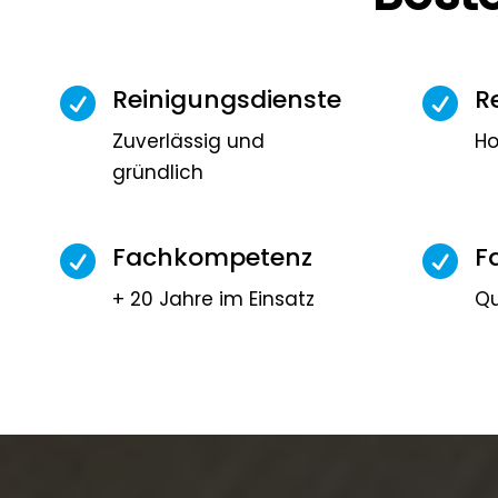
Reinigungsdienste
R


Zuverlässig und
Ho
gründlich
Fachkompetenz
F


+ 20 Jahre im Einsatz
Qu