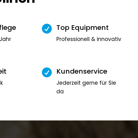
flege
Top Equipment

Jahr
Professionell & innovativ
it
Kundenservice

ck
Jederzeit gerne für Sie
da