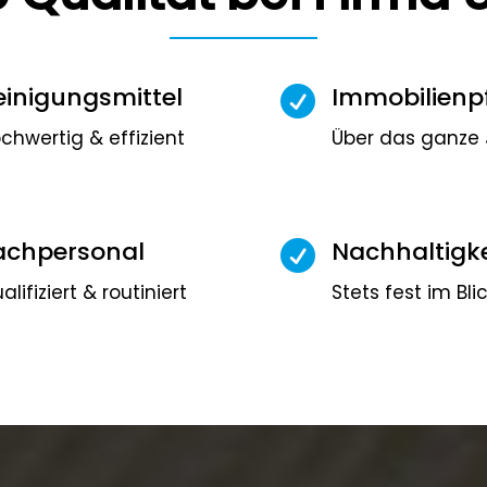
einigungsmittel
Immobilienp

chwertig & effizient
Über das ganze 
achpersonal
Nachhaltigke

alifiziert & routiniert
Stets fest im Bli